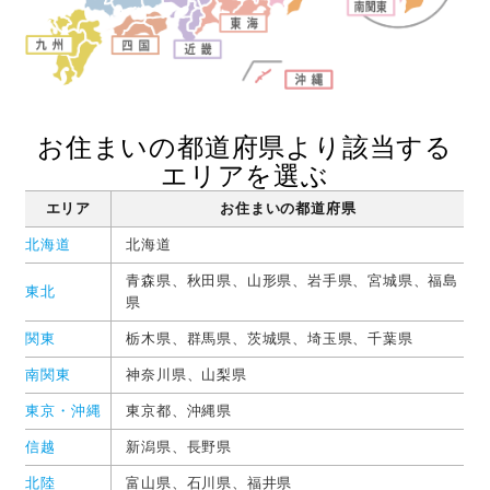
お住まいの都道府県より該当する
エリアを選ぶ
エリア
お住まいの都道府県
北海道
北海道
青森県、
秋田県
、
山形県
、
岩手県
、
宮城県
、
福島
東北
県
関東
栃木県、
群馬県
、
茨城県
、
埼玉県
、
千葉県
南関東
神奈川県、
山梨県
東京・沖縄
東京都、
沖縄県
信越
新潟県、
長野県
北陸
富山県、
石川県
、
福井県